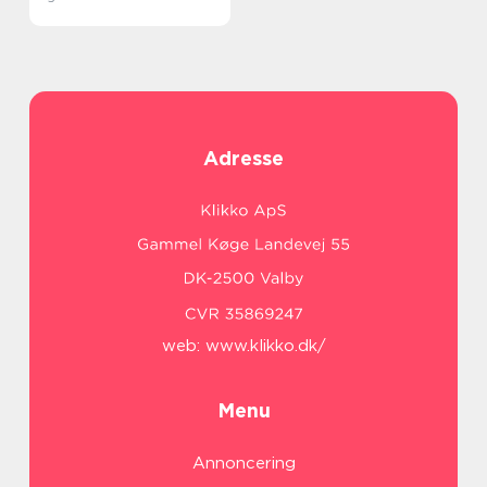
Adresse
web:
www.klikko.dk/
Menu
Annoncering