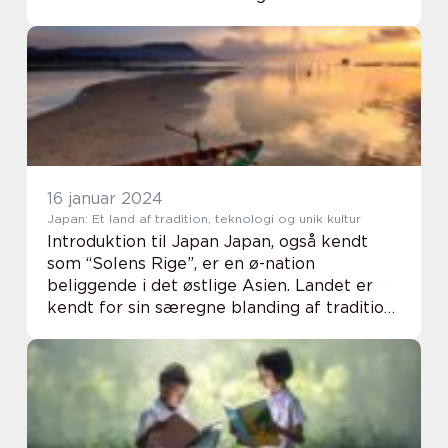
koraløer tiltrækker rejsende fra hele
verden med sine uberørte strande, klar...
16 januar 2024
Japan: Et land af tradition, teknologi og unik kultur
Introduktion til Japan Japan, også kendt
som “Solens Rige”, er en ø-nation
beliggende i det østlige Asien. Landet er
kendt for sin særegne blanding af tradition
og avanceret teknologi samt sin unikke
kultur og historie. For rejsende og ev...