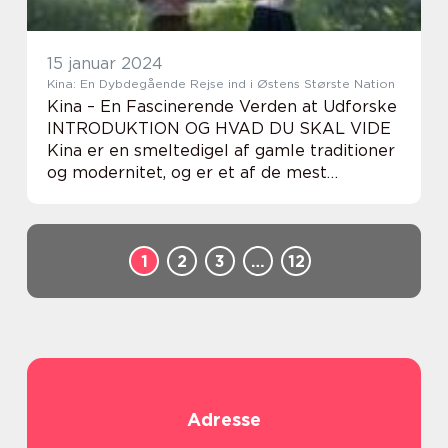
15 januar 2024
Kina: En Dybdegående Rejse ind i Østens Største Nation
Kina – En Fascinerende Verden at Udforske
INTRODUKTION OG HVAD DU SKAL VIDE
Kina er en smeltedigel af gamle traditioner
og modernitet, og er et af de mest
fascinerende og dynamiske lande i verden.
Fra Kinas utrolige historie og kulturelle
rigdo...
1
2
3
…
12
Adresse