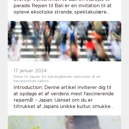
paradis Rejsen til Bali er en invitation til at
opleve eksotiske strande, spektakulære
templer, frodig natur og en kultur, der har
en tusindårig historie. Beliggen...
17 januar 2024
Rejse til Japan: En dybdegående oplevelse af en
fascinerende nation
Introduction: Denne artikel inviterer dig til
at opdage et af verdens mest fascinerende
rejsemål – Japan. Uanset om du er
tiltrukket af Japans unikke kultur, smukke
natur, eller ønsker at udforske den
pulserende storby Tokyo, vil denne artikel ...