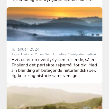
rige kultur, strålende templer, maleriske
landskaber og forførende strande, har
Thail...
18 januar 2024
Rejse Thailand: Oplev Den Ultimative Eventyrdestination
Hvis du er en eventyrlysten rejsende, så er
Thailand det perfekte rejsemål for dig. Med
sin blanding af betagende naturlandskaber,
rig kultur og historie samt venlige
lokalbefolkning, tilbyder Thailand en
rejseoplevelse i særklasse. I denne artikel
v...