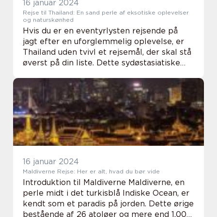
16 januar 2024
Rejse til Thailand: En sand perle af eksotiske oplevelser
og naturskønhed
Hvis du er en eventyrlysten rejsende på
jagt efter en uforglemmelig oplevelse, er
Thailand uden tvivl et rejsemål, der skal stå
øverst på din liste. Dette sydøstasiatiske
land er kendt for sin unikke blanding af
kultur, traditioner, solrige strande, ...
16 januar 2024
Maldiverne Rejse: Her er alt, hvad du bør vide
Introduktion til Maldiverne Maldiverne, en
perle midt i det turkisblå Indiske Ocean, er
kendt som et paradis på jorden. Dette ørige
bestående af 26 atoløer og mere end 1.000