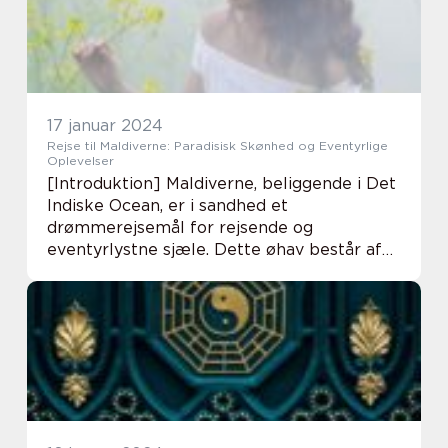
17 januar 2024
Rejse til Maldiverne: Paradisisk Skønhed og Eventyrlige
Oplevelser
[Introduktion] Maldiverne, beliggende i Det
Indiske Ocean, er i sandhed et
drømmerejsemål for rejsende og
eventyrlystne sjæle. Dette øhav består af
mere end 1.000 koraløer, der strækker sig
over 90.000 kvadratkilometer, og byder på
en fortryllende ko...