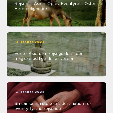
Rejser til Asien: Oplev Eventyret i Østens
Hemmeligheder
14. januar 2024
Ferie i Asien: En rejseguide til den
magiske østlige del af verden
13. januar 2024
Sri Lanka: En storartet destination for
eventyrlystne rejsende