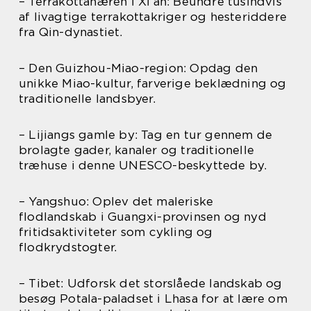
– Terrakottahæren i Xi’an: Beundre tusindvis
af livagtige terrakottakriger og hesteriddere
fra Qin-dynastiet.
– Den Guizhou-Miao-region: Opdag den
unikke Miao-kultur, farverige beklædning og
traditionelle landsbyer.
– Lijiangs gamle by: Tag en tur gennem de
brolagte gader, kanaler og traditionelle
træhuse i denne UNESCO-beskyttede by.
– Yangshuo: Oplev det maleriske
flodlandskab i Guangxi-provinsen og nyd
fritidsaktiviteter som cykling og
flodkrydstogter.
– Tibet: Udforsk det storslåede landskab og
besøg Potala-paladset i Lhasa for at lære om