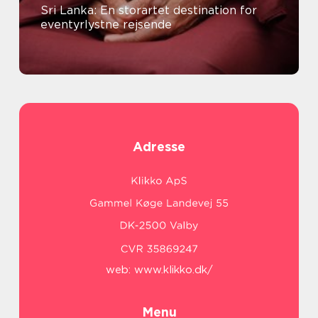
Sri Lanka: En storartet destination for
eventyrlystne rejsende
Adresse
web:
www.klikko.dk/
Menu