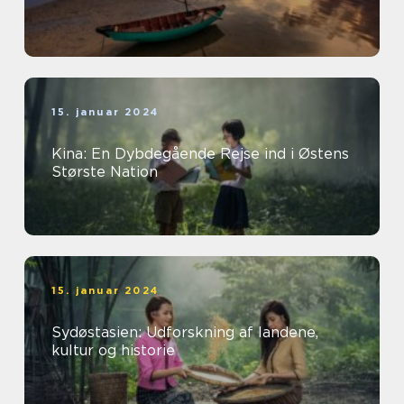
15. januar 2024
Kina: En Dybdegående Rejse ind i Østens
Største Nation
15. januar 2024
Sydøstasien: Udforskning af landene,
kultur og historie