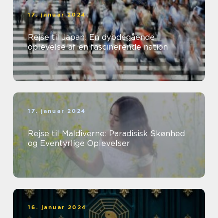
17. januar 2024
Rejse til Japan: En dybdegående
oplevelse af en fascinerende nation
17. januar 2024
Rejse til Maldiverne: Paradisisk Skønhed
og Eventyrlige Oplevelser
16. januar 2024