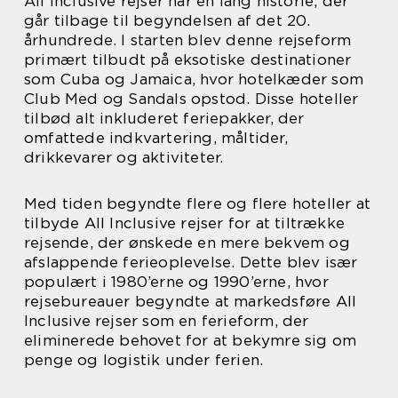
All Inclusive rejser har en lang historie, der
går tilbage til begyndelsen af det 20.
århundrede. I starten blev denne rejseform
primært tilbudt på eksotiske destinationer
som Cuba og Jamaica, hvor hotelkæder som
Club Med og Sandals opstod. Disse hoteller
tilbød alt inkluderet feriepakker, der
omfattede indkvartering, måltider,
drikkevarer og aktiviteter.
Med tiden begyndte flere og flere hoteller at
tilbyde All Inclusive rejser for at tiltrække
rejsende, der ønskede en mere bekvem og
afslappende ferieoplevelse. Dette blev især
populært i 1980’erne og 1990’erne, hvor
rejsebureauer begyndte at markedsføre All
Inclusive rejser som en ferieform, der
eliminerede behovet for at bekymre sig om
penge og logistik under ferien.