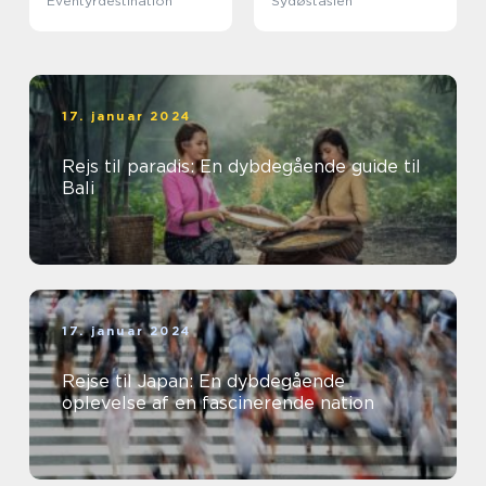
Eventyrdestination
Sydøstasien
17. januar 2024
Rejs til paradis: En dybdegående guide til
Bali
17. januar 2024
Rejse til Japan: En dybdegående
oplevelse af en fascinerende nation