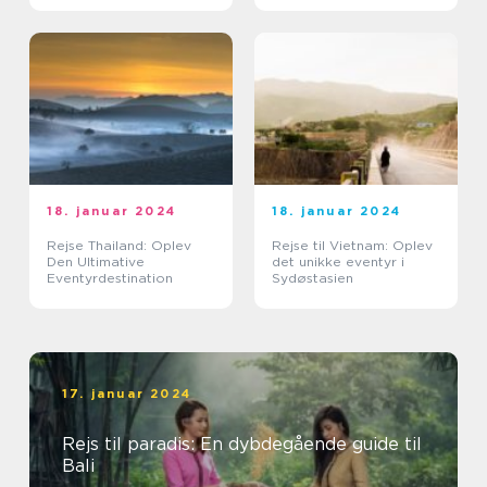
18. januar 2024
18. januar 2024
Rejse Thailand: Oplev
Rejse til Vietnam: Oplev
Den Ultimative
det unikke eventyr i
Eventyrdestination
Sydøstasien
17. januar 2024
Rejs til paradis: En dybdegående guide til
Bali