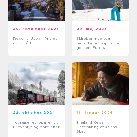
30. november 2025
09. maj 2025
Rejser til Japan: Pris og
Skirejser med tog –
gode råd
bæredygtige oplevelser
gennem Europa
22. oktober 2024
18. januar 2024
Togrejser europa: en tid
Thailand Rejse
til eventyr og oplevelser
Udforskning af Asiens
Skat