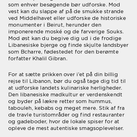
som enhver besøgende bør udforske. Mod
vest kan du slappe af på de smukke strande
ved Middelhavet eller udforske de historiske
monumenter i Beirut, herunder den
imponerende moské og de farverige Souks.
Mod øst kan du begive dig ud i de frodige
Libanesiske bjerge og finde skjulte landsbyer
som Bcharre, fødestedet for den berømte
forfatter Khalil Gibran.
For at sætte prikken over i’et på din billig
rejse til Libanon, bør du også tage dig tid til
at udforske landets kulinariske herligheder.
Den libanesiske madkultur er verdenskendt
og byder på lækre retter som hummus,
tabouleh, kebabs og meget mere. Stik af fra
de travle turistområder og find restauranter
og gadeboder, hvor de lokale spiser for at
opleve de mest autentiske smagsoplevelser.