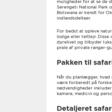
muligheder for at se de st
Serengeti National Park o
Botswana er kendt for Ok
indlandsdeltaer.
For bedst at opleve natur
lodge eller teltlejr. Diss
dyrelivet og tilbyder luk
prale af private ranger-g
Pakken til safari
Når du planlægger, hvad du
være forberedt på forskel
nødvendigheder inkluderer
kamera, medicin og perso
Detaljeret safar