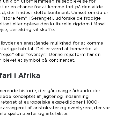
en unik og uforglemmelig rejseoplevelse for
et er en chance for at komme tæt på den vilde
, der findes i dette kontinent. Uanset om du er
e “store fem” i Serengeti, udforske de frodige
taet eller opleve den kulturelle rigdom i Masai
jse, der aldrig vil skuffe.
a tilbyder en enestående mulighed for at komme
naturlige habitat. Det er værd at bemærke, at
 “rejse” eller “eventyr.” Denne rejseform har en
er blevet et symbol på kontinentet.
ari i Afrika
scinerende historie, der går mange århundreder
klede konceptet af jagter og indsamling
oretaget af europæiske ekspeditioner i 1800-
te arrangeret af aristokrater og eventyrere, der var
le sjældne arter og artefakter.