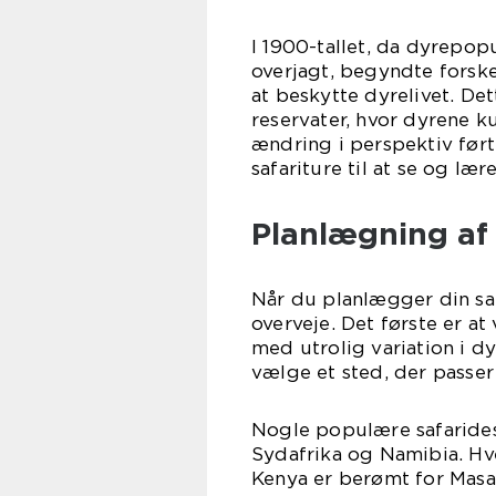
I 1900-tallet, da dyrepo
overjagt, begyndte forsk
at beskytte dyrelivet. Det
reservater, hvor dyrene k
ændring i perspektiv ført
safariture til at se og lær
Planlægning af d
Når du planlægger din safa
overveje. Det første er at
med utrolig variation i dy
vælge et sted, der passer 
Nogle populære safarides
Sydafrika og Namibia. Hve
Kenya er berømt for Masa