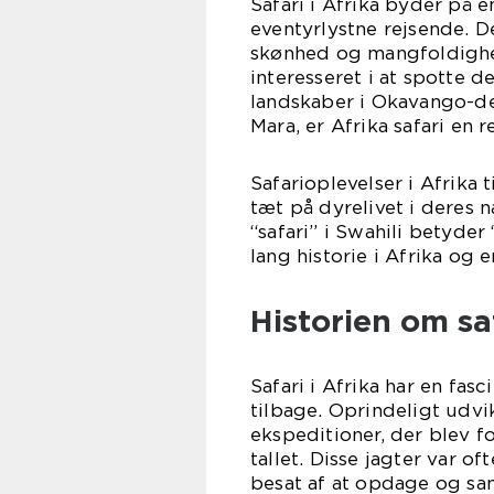
Safari i Afrika byder på 
eventyrlystne rejsende. D
skønhed og mangfoldighed
interesseret i at spotte d
landskaber i Okavango-del
Mara, er Afrika safari en re
Safarioplevelser i Afrik
tæt på dyrelivet i deres 
“safari” i Swahili betyder
lang historie i Afrika og 
Historien om saf
Safari i Afrika har en fa
tilbage. Oprindeligt udvi
ekspeditioner, der blev f
tallet. Disse jagter var of
besat af at opdage og sam