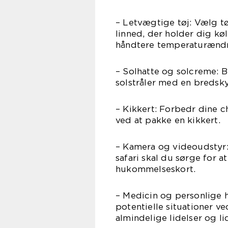
– Letvægtige tøj: Vælg t
linned, der holder dig kø
håndtere temperaturændr
– Solhatte og solcreme: 
solstråler med en bredsk
– Kikkert: Forbedr dine ch
ved at pakke en kikkert.
– Kamera og videoudstyr:
safari skal du sørge for a
hukommelseskort.
– Medicin og personlige
potentielle situationer v
almindelige lidelser og li