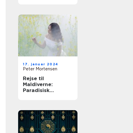
fascinerende
nation
17. januar 2024
Peter Mortensen
Rejse til
Maldiverne:
Paradisisk
Skønhed og
Eventyrlige
Oplevelser