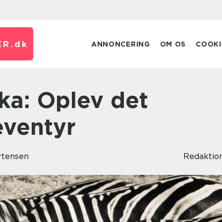
ER.
dk
ANNONCERING
OM OS
COOKI
eventyr
rtensen
Redaktio