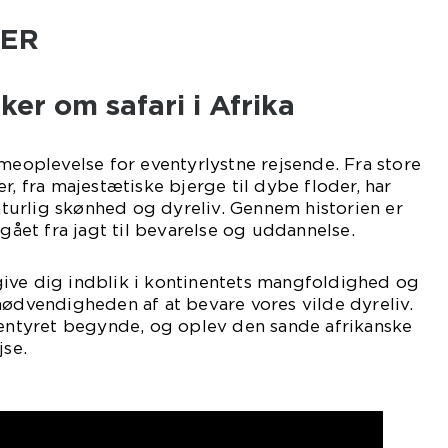
HER
ker om safari i Afrika
mmeoplevelse for eventyrlystne rejsende. Fra store
r, fra majestætiske bjerge til dybe floder, har
naturlig skønhed og dyreliv. Gennem historien er
 gået fra jagt til bevarelse og uddannelse.
l give dig indblik i kontinentets mangfoldighed og
nødvendigheden af at bevare vores vilde dyreliv.
ventyret begynde, og oplev den sande afrikanske
jse.